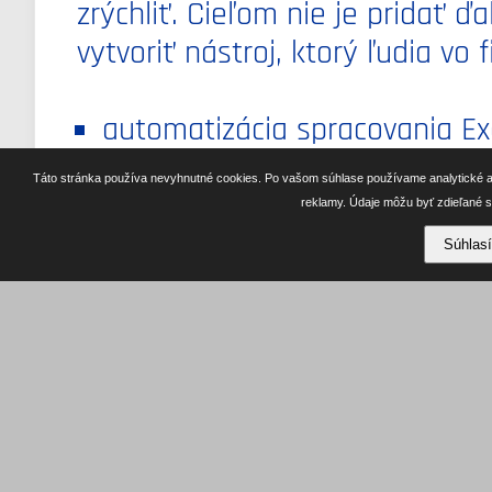
zrýchliť. Cieľom nie je pridať ď
vytvoriť nástroj, ktorý ľudia vo
automatizácia spracovania Exc
prepojenie dát medzi CAD, E
Táto stránka používa nevyhnutné cookies. Po vašom súhlase používame analytické a
reklamy. Údaje môžu byť zdieľané 
automatické triedenie a kontr
Súhlas
vytváranie objednávok, expor
príprava dát pre sklad, výrob
automatizácia opakovaných ad
tvorba jednoduchých návodov 