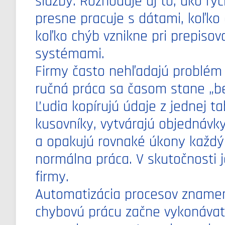
služby. Rozhoduje aj to, ako rý
presne pracuje s dátami, koľko 
koľko chýb vznikne pri prepisov
systémami.
Firmy často nehľadajú problém 
ručná práca sa časom stane „
Ľudia kopírujú údaje z jednej ta
kusovníky, vytvárajú objednávky,
a opakujú rovnaké úkony každý
normálna práca. V skutočnosti j
firmy.
Automatizácia procesov znamen
chybovú prácu začne vykonávať